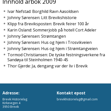
Innhold årbok 2009
Ivar Nefstad: Borghild Ravn Aasoldsen
Johnny Sørensen: Litt Brevikshistorie
Klipp fra Breviksposten: Brevik feirer 100 år
Karin Osland: Sommerjobb på hotell Cort Adeler
Johnny Sørensen: Strømtangen
Johnny Sørensen: Hus og hjem i Trosvikveien
Johnny Sørensen: Hus og hjem i Strømtangveien
Tormod Christiansen: De tyske festningsverkene fra
Sandøya til Steinholmen 1940-45
Thor Gjerde: Ja, dengang var der liv i Brevik
Adresse:
Kontakt epost
Brevik Historielag
brevikhistorielag@gmail.com
Kirkevegen 4
3950 Brevik