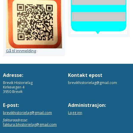
Gå til innmelding
Adresse:
Kontakt epost
Brevik Historielag
brevikhistorielag@gmail.com
Kirkevegen 4
3950 Brevik
E-post:
Administrasjon:
brevikhistorielag@gmail.com
Logg inn
fakturaadresse
:
faktura.bhistorielag@gmail.com