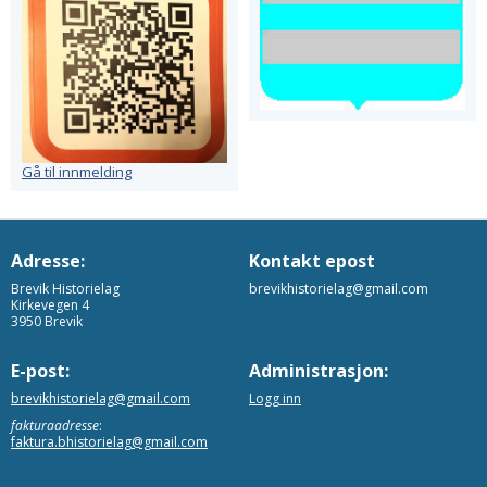
Gå til innmelding
Adresse:
Kontakt epost
Brevik Historielag
brevikhistorielag@gmail.com
Kirkevegen 4
3950 Brevik
E-post:
Administrasjon:
brevikhistorielag@gmail.com
Logg inn
fakturaadresse
:
faktura.bhistorielag@gmail.com