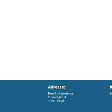
Adresse:
Brevik Historielag
b
Kirkevegen 4
3950 Brevik