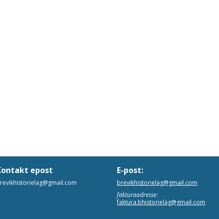
Kontakt epost
E-post:
revikhistorielag@gmail.com
brevikhistorielag@gmail.com
fakturaadresse
:
faktura.bhistorielag@gmail.com