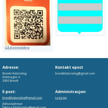
Gå til innmelding
Adresse:
Kontakt epost
Brevik Historielag
brevikhistorielag@gmail.com
Kirkevegen 4
3950 Brevik
E-post:
Administrasjon:
brevikhistorielag@gmail.com
Logg inn
fakturaadresse
:
faktura.bhistorielag@gmail.com