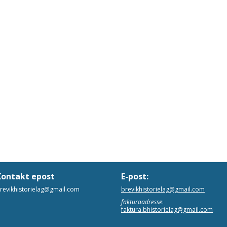
Kontakt epost
E-post:
revikhistorielag@gmail.com
brevikhistorielag@gmail.com
fakturaadresse
:
faktura.bhistorielag@gmail.com