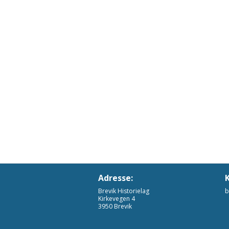
Adresse:
Brevik Historielag
b
Kirkevegen 4
3950 Brevik