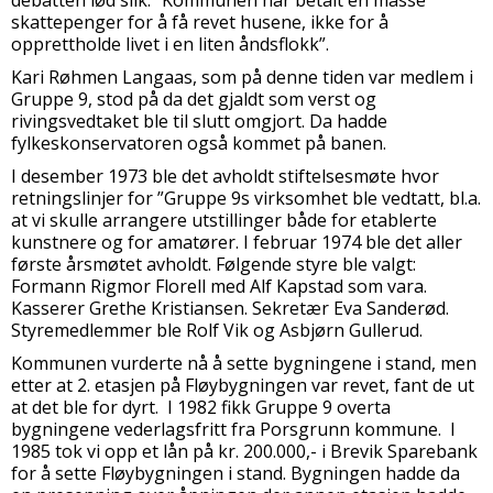
skattepenger for å få revet husene, ikke for å
opprettholde livet i en liten åndsflokk”.
Kari Røhmen Langaas, som på denne tiden var medlem i
Gruppe 9, stod på da det gjaldt som verst og
rivingsvedtaket ble til slutt omgjort. Da hadde
fylkeskonservatoren også kommet på banen.
I desember 1973 ble det avholdt stiftelsesmøte hvor
retningslinjer for ”Gruppe 9s virksomhet ble vedtatt, bl.a.
at vi skulle arrangere utstillinger både for etablerte
kunstnere og for amatører. I februar 1974 ble det aller
første årsmøtet avholdt. Følgende styre ble valgt:
Formann Rigmor Florell med Alf Kapstad som vara.
Kasserer Grethe Kristiansen. Sekretær Eva Sanderød.
Styremedlemmer ble Rolf Vik og Asbjørn Gullerud.
Kommunen vurderte nå å sette bygningene i stand, men
etter at 2. etasjen på Fløybygningen var revet, fant de ut
at det ble for dyrt. I 1982 fikk Gruppe 9 overta
bygningene vederlagsfritt fra Porsgrunn kommune. I
1985 tok vi opp et lån på kr. 200.000,- i Brevik Sparebank
for å sette Fløybygningen i stand. Bygningen hadde da