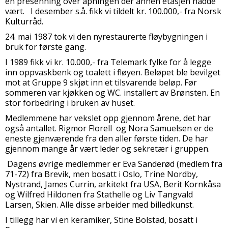
en presenning over åpningen der annen etasjen hadde
vært. I desember s.å. fikk vi tildelt kr. 100.000,- fra Norsk
Kulturråd.
24. mai 1987 tok vi den nyrestaurerte fløybygningen i
bruk for første gang.
I 1989 fikk vi kr. 10.000,- fra Telemark fylke for å legge
inn oppvaskbenk og toalett i fløyen. Beløpet ble bevilget
mot at Gruppe 9 skjøt inn et tilsvarende beløp. Før
sommeren var kjøkken og WC. installert av Brønsten. En
stor forbedring i bruken av huset.
Medlemmene har vekslet opp gjennom årene, det har
også antallet. Rigmor Florell og Nora Samuelsen er de
eneste gjenværende fra den aller første tiden. De har
gjennom mange år vært leder og sekretær i gruppen.
Dagens øvrige medlemmer er Eva Sanderød (medlem fra
71-72) fra Brevik, men bosatt i Oslo, Trine Nordby,
Nystrand, James Currin, arkitekt fra USA, Berit Kornkåsa
og Wilfred Hildonen fra Stathelle og Liv Tangvald
Larsen, Skien. Alle disse arbeider med billedkunst.
I tillegg har vi en keramiker, Stine Bolstad, bosatt i