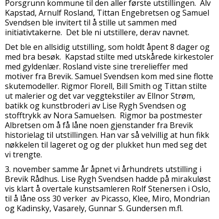
Porsgrunn kommune til den aller første utstillingen. Alv
Kapstad, Arnulf Rosland, Tittan Engebretsen og Samuel
Svendsen ble invitert til å stille ut sammen med
initiativtakerne. Det ble ni utstillere, derav navnet.
Det ble en allsidig utstilling, som holdt åpent 8 dager og
med bra besøk. Kapstad stilte med utskårede kirkestoler
med gyldenlær. Rosland viste sine trerelieffer med
motiver fra Brevik. Samuel Svendsen kom med sine flotte
skutemodeller. Rigmor Florell, Bill Smith og Tittan stilte
ut malerier og det var veggtekstiler av Ellnor Strøm,
batikk og kunstbroderi av Lise Rygh Svendsen og
stofftrykk av Nora Samuelsen. Rigmor ba postmester
Albretsen om å få låne noen gjenstander fra Brevik
historielag til utstillingen. Han var så velvillig at hun fikk
nøkkelen til lageret og og der plukket hun med seg det
vi trengte.
3. november samme år åpnet vi århundrets utstilling i
Brevik Rådhus. Lise Rygh Svendsen hadde på mirakuløst
vis klart å overtale kunstsamleren Rolf Stenersen i Oslo,
til å låne oss 30 verker av Picasso, Klee, Miro, Mondrian
og Kadinsky, Vasarely, Gunnar S. Gundersen m.fl.