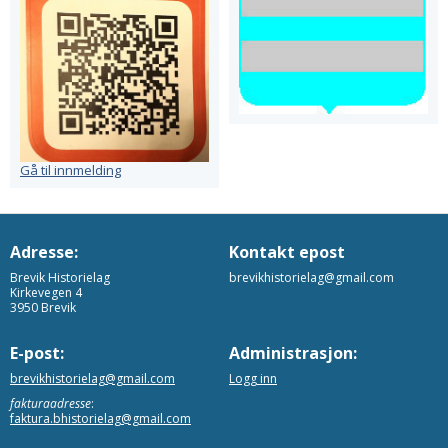
Gå til innmelding
Adresse:
Kontakt epost
Brevik Historielag
brevikhistorielag@gmail.com
Kirkevegen 4
3950 Brevik
E-post:
Administrasjon:
brevikhistorielag@gmail.com
Logg inn
fakturaadresse
:
faktura.bhistorielag@gmail.com