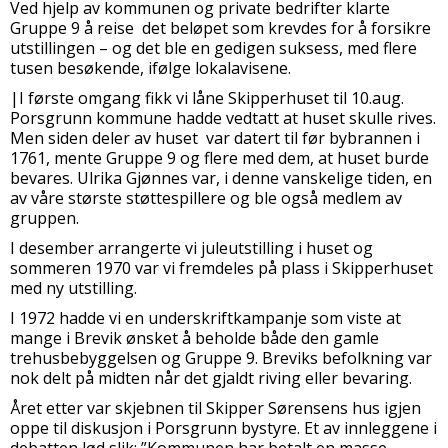
Ved hjelp av kommunen og private bedrifter klarte
Gruppe 9 å reise det beløpet som krevdes for å forsikre
utstillingen – og det ble en gedigen suksess, med flere
tusen besøkende, ifølge lokalavisene.
|I første omgang fikk vi låne Skipperhuset til 10.aug.
Porsgrunn kommune hadde vedtatt at huset skulle rives.
Men siden deler av huset var datert til før bybrannen i
1761, mente Gruppe 9 og flere med dem, at huset burde
bevares. Ulrika Gjønnes var, i denne vanskelige tiden, en
av våre største støttespillere og ble også medlem av
gruppen.
I desember arrangerte vi juleutstilling i huset og
sommeren 1970 var vi fremdeles på plass i Skipperhuset
med ny utstilling.
I 1972 hadde vi en underskriftkampanje som viste at
mange i Brevik ønsket å beholde både den gamle
trehusbebyggelsen og Gruppe 9. Breviks befolkning var
nok delt på midten når det gjaldt riving eller bevaring.
Året etter var skjebnen til Skipper Sørensens hus igjen
oppe til diskusjon i Porsgrunn bystyre. Et av innleggene i
debatten lød slik: ”Kommunen har betalt en masse