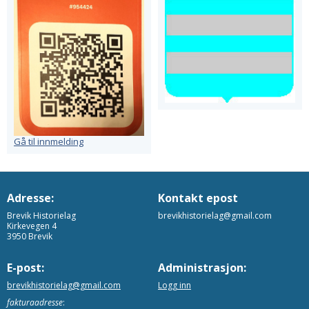
Gå til innmelding
Adresse:
Kontakt epost
Brevik Historielag
brevikhistorielag@gmail.com
Kirkevegen 4
3950 Brevik
E-post:
Administrasjon:
brevikhistorielag@gmail.com
Logg inn
fakturaadresse
: