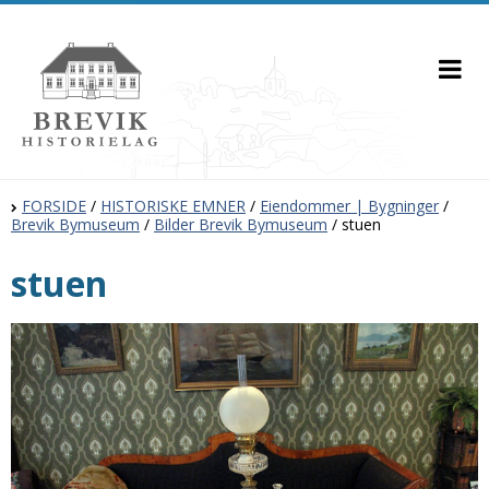
FORSIDE
/
HISTORISKE EMNER
/
Eiendommer | Bygninger
/
Brevik Bymuseum
/
Bilder Brevik Bymuseum
/
stuen
stuen