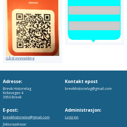
Gå til innmelding
Adresse:
Kontakt epost
Brevik Historielag
brevikhistorielag@gmail.com
Kirkevegen 4
3950 Brevik
E-post:
Administrasjon:
brevikhistorielag@gmail.com
Logg inn
fakturaadresse
: