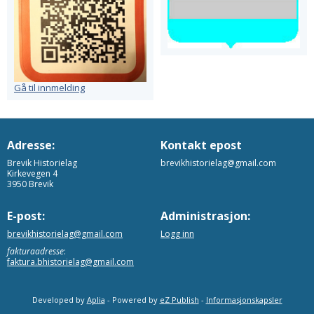
Gå til innmelding
Adresse:
Kontakt epost
Brevik Historielag
brevikhistorielag@gmail.com
Kirkevegen 4
3950 Brevik
E-post:
Administrasjon:
brevikhistorielag@gmail.com
Logg inn
fakturaadresse
:
faktura.bhistorielag@gmail.com
Developed by
Aplia
- Powered by
eZ Publish
-
Informasjonskapsler